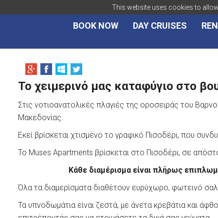
This website uses cookies to allow 
BOOK NOW
DAY CRUISES
REN
Το χειμερινό μας καταφύγιο στο βο
Στις νοτιοανατολικές πλαγιές της οροσειράς του Βαρνο
Μακεδονίας.
Εκεί βρίσκεται χτισμένο το γραφικό Πισοδέρι, που συνδυά
Το Muses Apartments βρίσκεται στο Πισοδέρι, σε απόστ
Κάθε διαμέρισμα είναι πλήρως επιπλωμέ
Όλα τα διαμερίσματα διαθέτουν ευρύχωρο, φωτεινό σαλ
Τα υπνοδωμάτια είναι ζεστά, με άνετα κρεβάτια και άφθ
επιτρέποντάς σας να ετοιμάσετε τα δικά σας γεύματα.