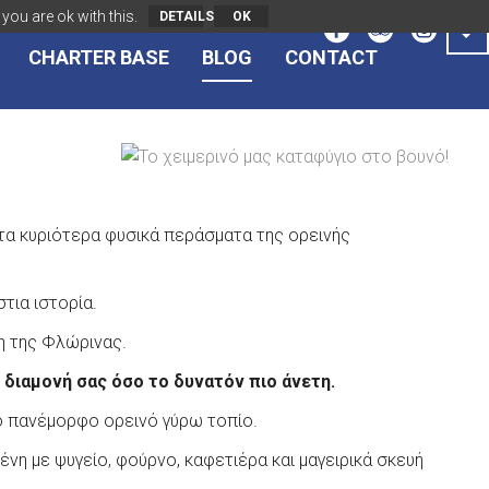
you are ok with this.
DETAILS
OK
CHARTER BASE
BLOG
CONTACT
 τα κυριότερα φυσικά περάσματα της ορεινής
τια ιστορία.
η της Φλώρινας.
 διαμονή σας όσο το δυνατόν πιο άνετη.
ο πανέμορφο ορεινό γύρω τοπίο.
νη με ψυγείο, φούρνο, καφετιέρα και μαγειρικά σκευή