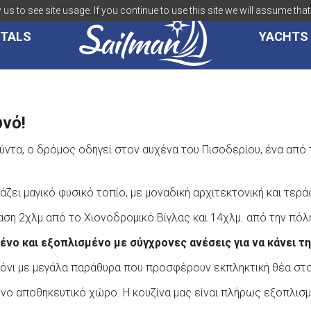
us to see site usage. If you continue to use this site we will assume that 
TALS
YACHTS
υνό!
ύντα, ο δρόμος οδηγεί στον αυχένα του Πισοδερίου, ένα από
ζει μαγικό φυσικό τοπίο, με μοναδική αρχιτεκτονική και τεράσ
αση 2χλμ από το Χιονοδρομικό Βίγλας και 14χλμ. από την πόλ
νο και εξοπλισμένο με σύγχρονες ανέσεις για να κάνει τη
όνι με μεγάλα παράθυρα που προσφέρουν εκπληκτική θέα στ
ονο αποθηκευτικό χώρο. Η κουζίνα μας είναι πλήρως εξοπλισμέ